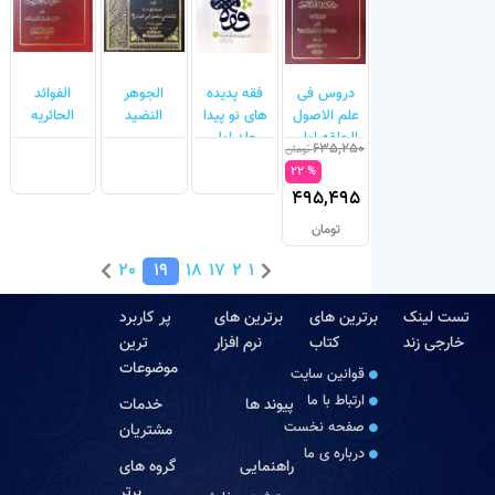
دروس فی
فقه پدیده
الجوهر
الفوائد
علم الاصول
های نو پیدا
النضید
الحائریه
الحلقه اولی
جلد اول
635,250
تومان
والثانیه(چاپ
% 22
کنگره)
495,495
تومان
20
19
18
17
2
1
تست لینک
برترین های
برترین های
پر کاربرد
خارجی زند
کتاب
نرم افزار
ترین
موضوعات
قوانین سایت
ارتباط با ما
پیوند ها
خدمات
صفحه نخست
مشتریان
درباره‏ ی ما
راهنمایی
گروه های
برتر