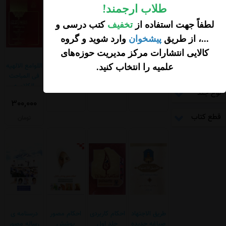
طلاب ارجمند
!
قیمت
( تومان )
لطفاً جهت استفاده از
تخفیف
کتب درسی و
...، از طریق
پیشخوان
وارد شوید و گروه
ناشر
کالایی انتشارات مرکز مدیریت حوزه‌های
رساله مصور
اجوبه
احکام اموات
اللوامع الالهیه
علمیه را انتخاب کنید
.
زبان کتاب
جلد اول
الاستفتائات
فی المباحث
(تقلید؛
رهبری
الکلامیه
نوع جلد
تکلیف،طهارت،وضو،غسل
300,000
و تیمم)
قطع کتاب
تومان
طریق الاجتهاد
احکام کاربردی
احکام مصور
درسنامه ی
صیاغه جدیده
جلد اول
پوشش
رساله مصور