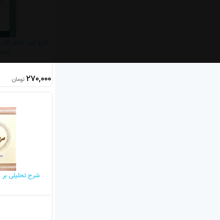
شرح ابن عقیل علی ا
الجد
270,000
تومان
شرح تحلیلی بر 