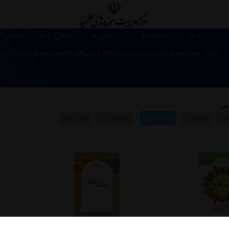
|
|
|
|
|
درباره ما
خدمات
درباره‌ی ما
تماس با ما
اخبار
انتشار موسوعه شهید سید حسن نصرالله و آیت‌الله العظمی صافی‌(ره) در آین
اس
رین
جدید ترین
پربازدید ترین
پر فروش ترین
فروش ویژه
و الجامع
معارف و عقاید 3