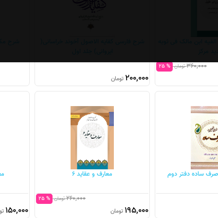
لفیه ابن مالک فی ثوبه
شرح فارسی کفایه الاصول آخوند خراسانی(
شرح مکاسب
ید مرکز
ایروانی) جلد اول
360,000
% 25
تومان
200,000
تومان
صرف ساده دفتر دوم
معارف و عقاید 6
معا
260,000
% 25
تومان
150,000
195,000
تومان
تو