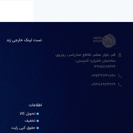
تست لینک خارجی زند
قم، بلوار معلم، تقاطع عماریاسر، روبروی
ساختمان ناشران؛ کدپستی:
3715786679
02537730860
09387924229
اطلاعات
تحویل کالا
تخفیف
حقوق کپی رایت