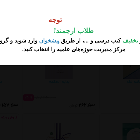
وجه
330,000
% 25
تومان
247,500
توجه
تومان
طلاب ارجمند
!
تخفیف
کتب درسی و ...، از طریق
پیشخوان
وارد شوید و گروه
مرکز مدیریت حوزه‌های علمیه را انتخاب کنید
.
امه فقه
بدایه الحکمه
معا
350,000
% 25
تومان
157,500
262,500
تومان
ت
فروش ویژه