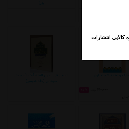
پور)
 کالایی انتشارات
رف و عقاید 5 جلد اول
الموجز فی اصول الفقه آیت الله جعفر
سبحانی (جلد شومیز)
210,000
% 25
تومان
ومان