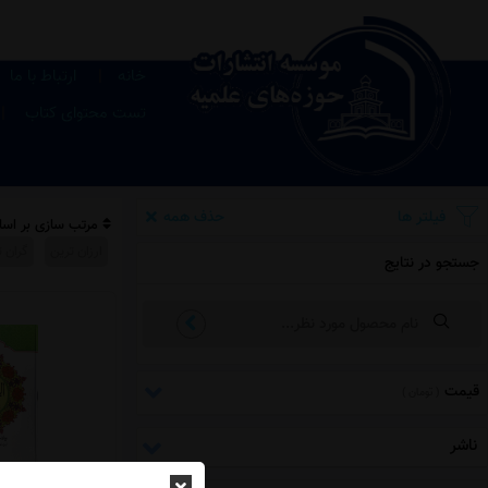
|
خانه
ارتباط با ما
|
تست محتوای کتاب
فیلتر ها
حذف همه
مرتب سازی بر اس
ارزان ترین
گران ت
جستجو در نتایج
قیمت
( تومان )
ناشر
النح