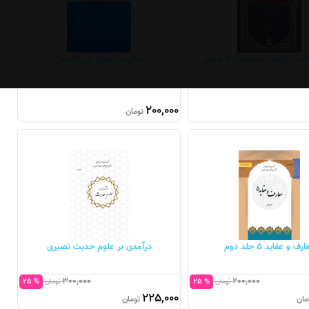
 (انوار المواهب) 7 جلدی
برگزیده الفائق فی الاصول
200,000
تومان
رف و عقاید 5 جلد دوم
درآمدی بر علوم حدیث نصیری
300,000
200,000
% 25
% 25
تومان
تومان
225,000
مان
تومان