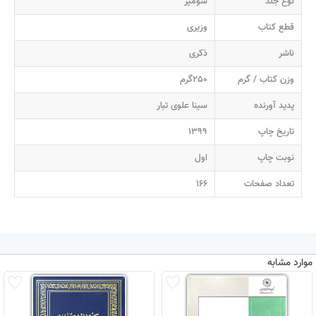
نوع جلد
شومیز
قطع کتاب
وزیری
ناشر
ذکری
وزن کتاب / گرم
250گرم
پدید آورنده
سینا علوی تبار
تاریخ چاپ
1399
نوبت چاپ
اول
تعداد صفحات
166
موارد مشابه