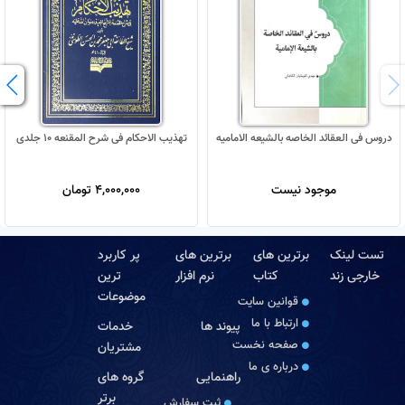
دروس فی العقائد الخاصه بالشیعه الامامیه
تهذیب الاحکام فی شرح المقنعه 10 جلدی
موجود نیست
4,000,000 تومان
تست لینک
برترین های
برترین های
پر کاربرد
خارجی زند
کتاب
نرم افزار
ترین
موضوعات
قوانین سایت
ارتباط با ما
پیوند ها
خدمات
صفحه نخست
مشتریان
درباره‏ ی ما
راهنمایی
گروه های
برتر
ثبت سفارش