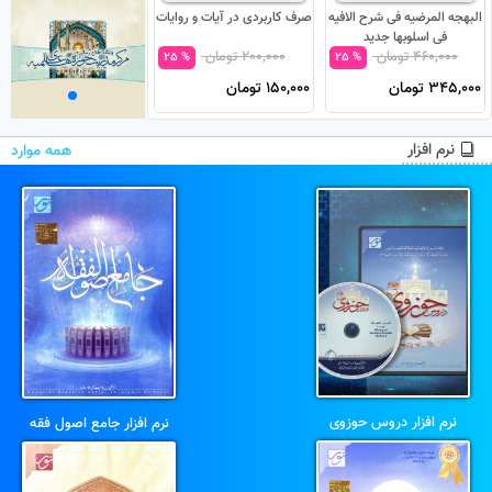
البهجه المرضیه فی شرح الافیه
صرف کاربردی در آیات و روایات
درآمدی بر منطق (ویژه
فی اسلوبها جدید
دبیرستان)
460,000 تومان
200,000 تومان
200,000 تومان
% 25
% 25
% 25
345,000 تومان
150,000 تومان
150,000 تومان
نرم افزار
همه موارد
نرم افزار دروس حوزوی
نرم افزار جامع اصول فقه