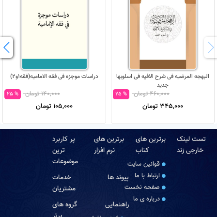
البهجه المرضیه فی شرح الافیه فی اسلوبها
دراسات موجزه فی فقه الامامیه(فقه1و2)
جدید
460,000 تومان
140,000 تومان
% 25
% 25
345,000 تومان
105,000 تومان
تست لینک
برترین های
برترین های
پر کاربرد
خارجی زند
کتاب
نرم افزار
ترین
موضوعات
قوانین سایت
ارتباط با ما
پیوند ها
خدمات
صفحه نخست
مشتریان
درباره‏ ی ما
راهنمایی
گروه های
برتر