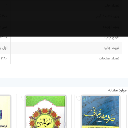
تعداد جلد
1
وزن کتاب / گرم
200 گرم
پدید آورنده
علی پ
تاریخ چاپ
1396
نوبت چاپ
اول پایی
تعداد صفحات
380
موارد مشابه