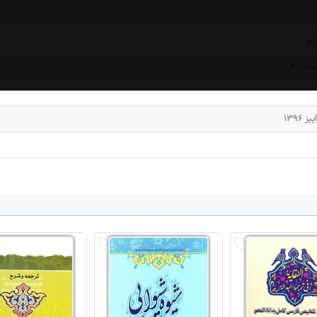
ناهی فر
ز 1396