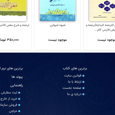
الترجمه البدایه(ترجمه و
شیوه شیوایی
ترجمه و شرح مغنی الادی
ص فارسی کام...
وجود نیست
موجود نیست
350,000 تومان
برترین های کتاب
برترین های نرم اف
قوانین سایت
پیوند ها
ارتباط با ما
راهنمایی
صفحه نخست
ثبت سفارش
درباره‏ ی ما
خرید از خارج 
فروش سازمانی
حراجی