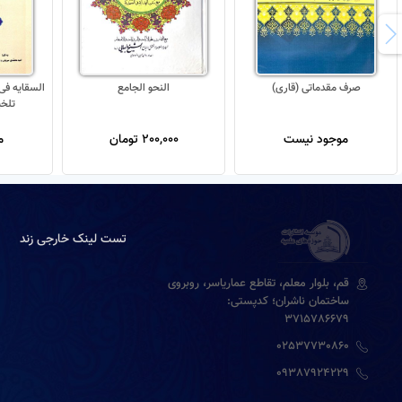
صرف مقدماتی (قاری)
النحو الجامع
السقایه فی 
تلخی
موجود نیست
200,000 تومان
م
تست لینک خارجی زند
قم، بلوار معلم، تقاطع عماریاسر، روبروی
ساختمان ناشران؛ کدپستی:
3715786679
02537730860
09387924229