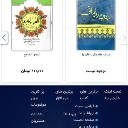
صرف مقدماتی (قاری)
النحو الجامع
موجود نیست
200,000 تومان
تست لینک
برترین های
برترین های
پر کاربرد
خارجی زند
کتاب
نرم افزار
ترین
موضوعات
قوانین سایت
ارتباط با ما
پیوند ها
خدمات
صفحه نخست
مشتریان
درباره‏ ی ما