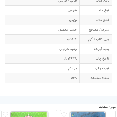
زبان کتاب
عربی - فارسی
نوع جلد
شومیز
قطع کتاب
وزیری
مترجم/ مصحح
حمید محمدی
وزن کتاب / گرم
526گرم
پدید آورنده
رشید شرتونی
تاریخ چاپ
1438ه ق
نوبت چاپ
بیستم
تعداد صفحات
568
موارد مشابه