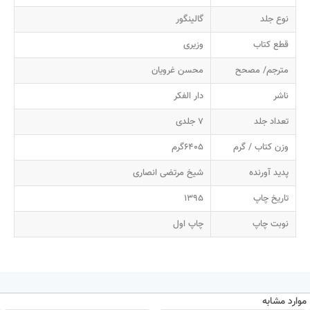
نوع جلد
گالینگور
قطع کتاب
وزیری
مترجم/ مصحح
محسن غرویان
ناشر
دار الفکر
تعداد جلد
7 جلدی
وزن کتاب / گرم
6405گرم
پدید آورنده
شیخ مرتضی انصاری
تاریخ چاپ
1395
نوبت چاپ
چاپ اول
موارد مشابه