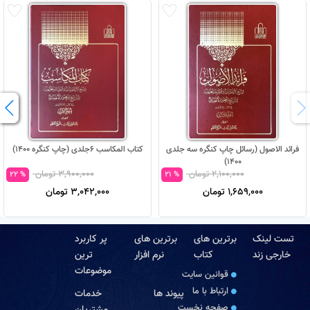
فرائد الاصول (رسائل چاپ کنگره سه جلدی
کتاب المکاسب 6جلدی (چاپ کنگره 1400)
1400)
2,100,000 تومان
3,900,000 تومان
% 22
% 21
1,659,000 تومان
3,042,000 تومان
تست لینک
برترین های
برترین های
پر کاربرد
خارجی زند
کتاب
نرم افزار
ترین
موضوعات
قوانین سایت
ارتباط با ما
پیوند ها
خدمات
صفحه نخست
مشتریان