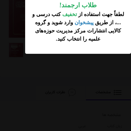
2,780,000
طلاب ارجمند
!
تومان
لطفاً جهت استفاده از
تخفیف
کتب درسی و
611,600 تخفیف
...، از طریق
پیشخوان
وارد شوید و گروه
2,168,400
تومان
کالایی انتشارات مرکز مدیریت حوزه‌های
علمیه را انتخاب کنید
.
افزودن محصول به
سبد خرید
مشخصات
نظرات کاربران
مشخصه ها
زبان کتاب
عربی