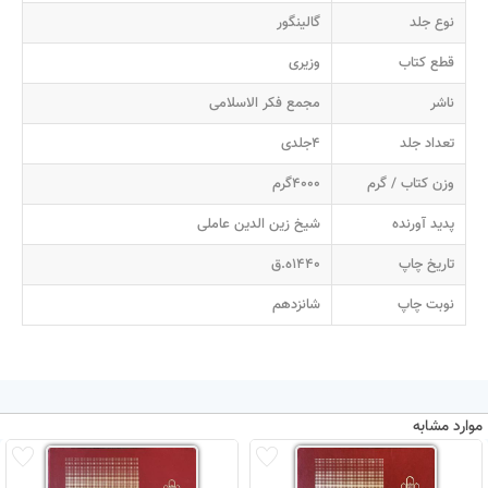
نوع جلد
گالینگور
قطع کتاب
وزیری
ناشر
مجمع فکر الاسلامی
تعداد جلد
4جلدی
وزن کتاب / گرم
4000گرم
پدید آورنده
شیخ زین الدین عاملی
تاریخ چاپ
1440ه.ق
نوبت چاپ
شانزدهم
موارد مشابه