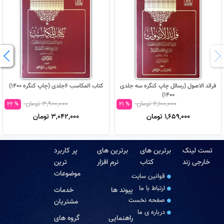
فرائد الاصول (رسائل چاپ کنگره سه جلدی
کتاب المکاسب 6جلدی (چاپ کنگره 1400)
1400)
2,100,000 تومان
3,900,000 تومان
% 22
% 21
1,659,000 تومان
3,042,000 تومان
تست لینک
برترین های
برترین های
پر کاربرد
خارجی زند
کتاب
نرم افزار
ترین
موضوعات
قوانین سایت
ارتباط با ما
پیوند ها
خدمات
صفحه نخست
مشتریان
درباره‏ ی ما
راهنمایی
گروه های