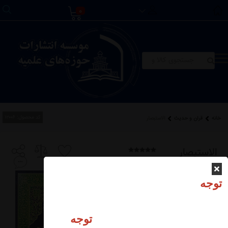
0
کد محصول:
12006
خانه
قرآن و حدیث
الاستبصار
الاستبصار
توجه
1,100,000
تومان
توجه
افزودن محصول به