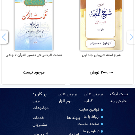
شرح لمعه شیروانی جلد اول
نفحات الرحمن فی تفسیر القرآن 6 جلدی
200,000 تومان
موجود نیست
تست لینک
برترین های
برترین های
پر کاربرد
خارجی زند
کتاب
نرم افزار
ترین
موضوعات
قوانین سایت
ارتباط با ما
پیوند ها
خدمات
صفحه نخست
مشتریان
درباره‏ ی ما
راهنمایی
گروه های