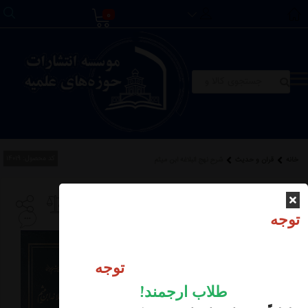
0
کد محصول:
14019
خانه
قرآن و حدیث
شرح نهج البلاغه ابن میثم
شرح نهج البلاغه ابن
توجه
میثم
توجه
موجودی انبار:
عدم موجودی
طلاب ارجمند
!