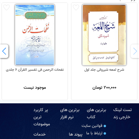
شرح لمعه شیروانی جلد اول
نفحات الرحمن فی تفسیر القرآن 6 جلدی
200,000 تومان
موجود نیست
تست لینک
برترین های
برترین های
پر کاربرد
خارجی زند
کتاب
نرم افزار
ترین
موضوعات
قوانین سایت
ارتباط با ما
پیوند ها
خدمات