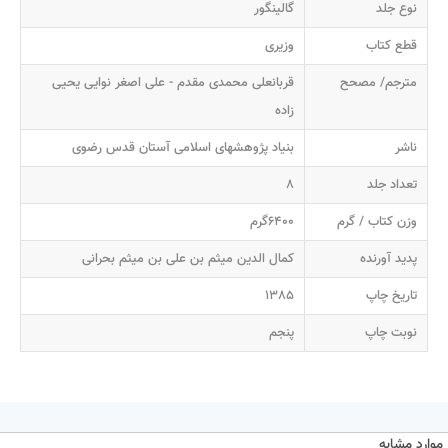
نوع جلد
گالینگور
قطع کتاب
وزیری
مترجم/ مصحح
قربانعلی محمدی مقدم - علی اصغر نوایی یحیی
زاده
ناشر
بنیاد پژوهشهای اسلامی آستان قدس رضوی
تعداد جلد
8
وزن کتاب / گرم
6400گرم
پدید آورنده
کمال الدین میثم بن علی بن میثم بحرانی
تاریخ چاپ
1385
نوبت چاپ
پنجم
موارد مشابه