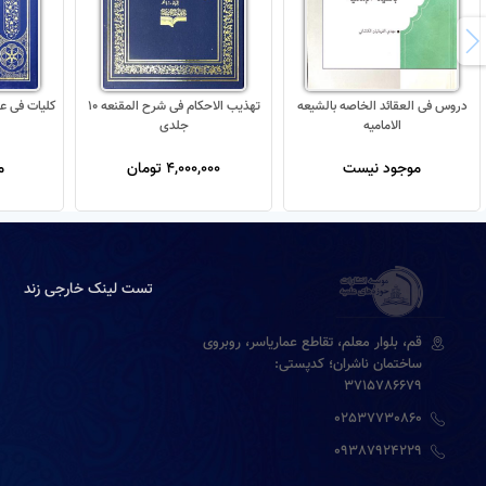
دروس فی العقائد الخاصه بالشیعه
تهذیب الاحکام فی شرح المقنعه 10
کلیات فی عل
الامامیه
جلدی
موجود نیست
4,000,000 تومان
م
تست لینک خارجی زند
قم، بلوار معلم، تقاطع عماریاسر، روبروی
ساختمان ناشران؛ کدپستی:
3715786679
02537730860
09387924229