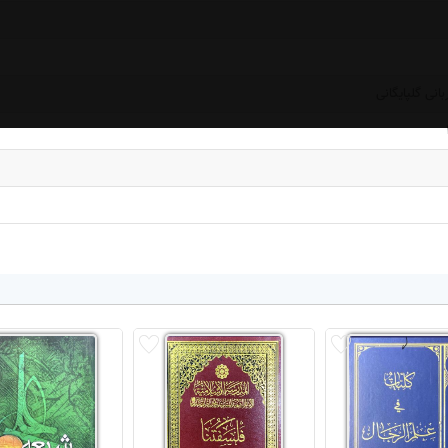
انی گلپایگانی