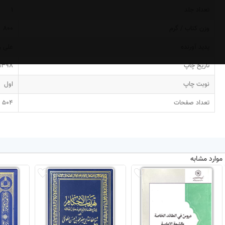
تعداد جلد
1
وزن کتاب / گرم
800
پدید آورنده
علی رب
تاریخ چاپ
1398
نوبت چاپ
اول
تعداد صفحات
504
موارد مشابه