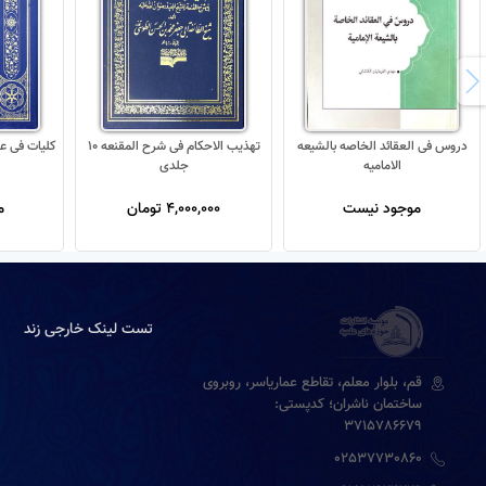
دروس فی العقائد الخاصه بالشیعه
تهذیب الاحکام فی شرح المقنعه 10
کلیات فی عل
الامامیه
جلدی
موجود نیست
4,000,000 تومان
م
تست لینک خارجی زند
قم، بلوار معلم، تقاطع عماریاسر، روبروی
ساختمان ناشران؛ کدپستی:
3715786679
02537730860