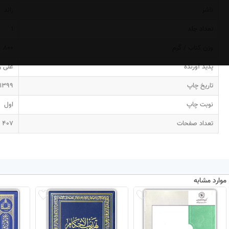
ناشر
رائد
تعداد جلد
1
وزن کتاب / گرم
800
پدید آورنده
علی ر
تاریخ چاپ
1399
نوبت چاپ
اول
تعداد صفحات
407
موارد مشابه