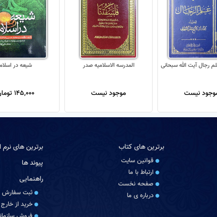
م رجال آیت الله سبحانی
المدرسه الاسلامیه صدر
شیعه در اسلام
وجود نیست
موجود نیست
145,000 تومان
برترین های کتاب
برترین های نرم اف
قوانین سایت
پیوند ها
ارتباط با ما
راهنمایی
صفحه نخست
ثبت سفارش
درباره‏ ی ما
خرید از خارج 
فروش سازمانی