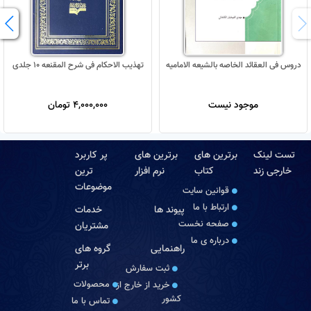
دروس فی العقائد الخاصه بالشیعه الامامیه
تهذیب الاحکام فی شرح المقنعه 10 جلدی
موجود نیست
4,000,000 تومان
تست لینک
برترین های
برترین های
پر کاربرد
خارجی زند
کتاب
نرم افزار
ترین
موضوعات
قوانین سایت
ارتباط با ما
پیوند ها
خدمات
صفحه نخست
مشتریان
درباره‏ ی ما
راهنمایی
گروه های
برتر
ثبت سفارش
محصولات
خرید از خارج از
کشور
تماس با ما