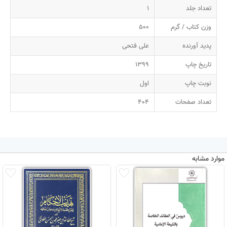
تعداد جلد
1
وزن کتاب / گرم
500
پدید آورنده
علی فتحی
تاریخ چاپ
1399
نوبت چاپ
اول
تعداد صفحات
404
موارد مشابه