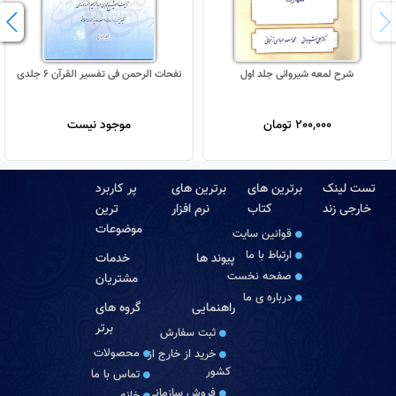
شرح لمعه شیروانی جلد اول
نفحات الرحمن فی تفسیر القرآن 6 جلدی
200,000 تومان
موجود نیست
تست لینک
برترین های
برترین های
پر کاربرد
خارجی زند
کتاب
نرم افزار
ترین
موضوعات
قوانین سایت
ارتباط با ما
پیوند ها
خدمات
صفحه نخست
مشتریان
درباره‏ ی ما
راهنمایی
گروه های
برتر
ثبت سفارش
محصولات
خرید از خارج از
کشور
تماس با ما
فروش سازمانی