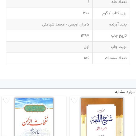
تعداد جلد
1
وزن کتاب / گرم
300
پدید آورنده
کامران اویسی - محمد شهامتی
تاریخ چاپ
1397
نوبت چاپ
اول
تعداد صفحات
156
موارد مشابه