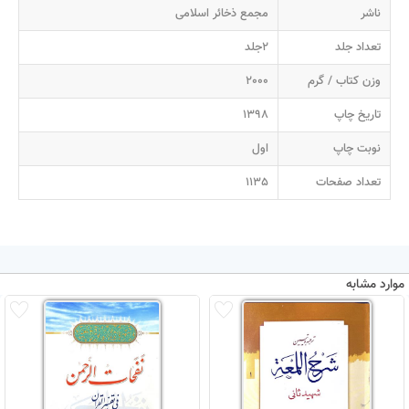
ناشر
مجمع ذخائر اسلامی
تعداد جلد
2جلد
وزن کتاب / گرم
2000
تاریخ چاپ
1398
نوبت چاپ
اول
تعداد صفحات
1135
موارد مشابه