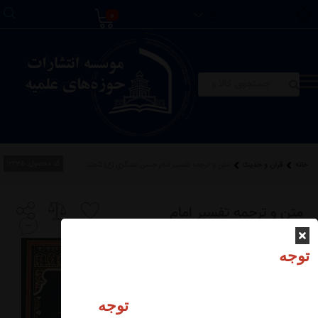
0
کد محصول:
12235
خانه
قرآن و حدیث
متن و ترجمه تفسير امام حسن عسگري (ع) 2جلد
متن و ترجمه تفسير امام
حسن عسگري (ع) 2جلد
توجه
توجه