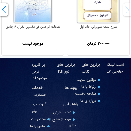
شرح لمعه شیروانی جلد اول
نفحات الرحمن فی تفسیر القرآن 6 جلدی
200,000 تومان
موجود نیست
تست لینک
برترین های
برترین های
پر کاربرد
خارجی زند
کتاب
نرم افزار
ترین
موضوعات
قوانین سایت
ارتباط با ما
پیوند ها
خدمات
صفحه نخست
مشتریان
درباره‏ ی ما
راهنمایی
گروه های
برتر
ثبت سفارش
محصولات
خرید از خارج از
کشور
تماس با ما