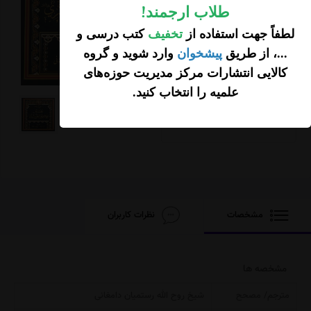
طلاب ارجمند
!
لطفاً جهت استفاده از
تخفیف
کتب درسی و
...، از طریق
پیشخوان
وارد شوید و گروه
500,000
کالایی انتشارات مرکز مدیریت حوزه‌های
تومان
علمیه را انتخاب کنید
.
افزودن محصول به
سبد خرید
مشخصات
نظرات کاربران
مشخصه ها
مترجم/ مصحح
شیخ روح الله رستمیان دامغانی