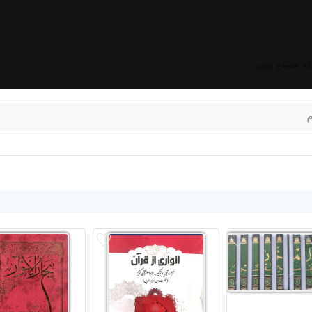
لله مصباح یزدی