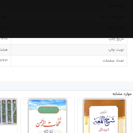
تعداد جلد
1
وزن کتاب / گرم
550
پدید آورنده
آیت ا
تاریخ چاپ
1400
نوبت چاپ
هشتم
تعداد صفحات
343
موارد مشابه