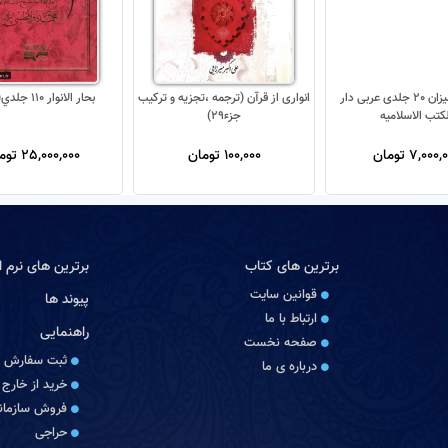
تفسیر المیزان 20 جلدی عربی دار
انواری از قرآن (ترجمه ،تجزیه و ترکیب
بحار الانوار 110 جلدي(جديد)
لکتب الاسلامیه
جزء29)
7,000 تومان
100,000 تومان
25,000,000 تومان
برترین های کتاب
برترین های نرم اف
قوانین سایت
پیوند ها
ارتباط با ما
راهنمایی
صفحه نخست
ثبت سفارش
درباره‏ ی ما
خرید از خارج 
فروش سازمانی
حراجی