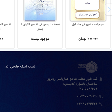
شرح لمعه شیروانی جلد اول
نفحات الرحمن فی تفسیر القرآن 6
جلدی
ا
200,000 تومان
موجود نیست
,000
تست لینک خارجی زند
قم، بلوار معلم، تقاطع عماریاسر، روبروی
ساختمان ناشران؛ کدپستی:
3715786679
02537730860
09387924229