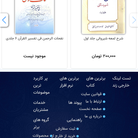
شرح لمعه شیروانی جلد اول
نفحات الرحمن فی تفسیر القرآن 6 جلدی
200,000 تومان
موجود نیست
تست لینک
برترین های
برترین های
پر کاربرد
خارجی زند
کتاب
نرم افزار
ترین
موضوعات
قوانین سایت
ارتباط با ما
پیوند ها
خدمات
صفحه نخست
مشتریان
درباره‏ ی ما
راهنمایی
گروه های
برتر
ثبت سفارش
محصولات
خرید از خارج از