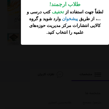
طلاب ارجمند
!
لطفاً جهت استفاده از
تخفیف
کتب درسی و
...، از طریق
پیشخوان
وارد شوید و گروه
120,000
کالایی انتشارات مرکز مدیریت حوزه‌های
تومان
علمیه را انتخاب کنید
.
افزودن محصول به
سبد خرید
مشخصات
نظرات کاربران
مشخصه ها
مترجم/ مصحح
غلامحسین انصاری