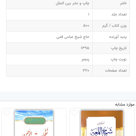
ناشر
چاپ و نشر بین الملل
تعداد جلد
1
وزن کتاب / گرم
500
پدید آورنده
حاج شیخ عباس قمی
تاریخ چاپ
1395
نوبت چاپ
پنجم
تعداد صفحات
320
موارد مشابه