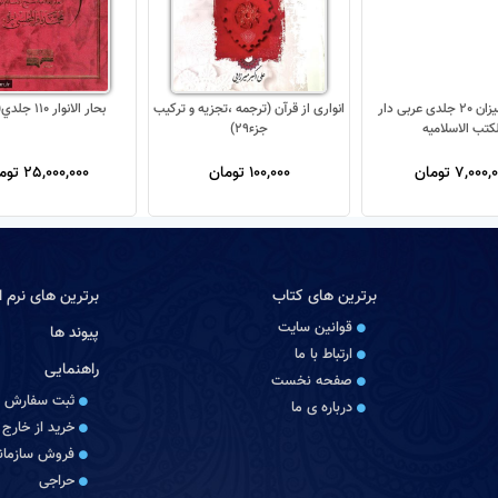
تفسیر المیزان 20 جلدی عربی دار
انواری از قرآن (ترجمه ،تجزیه و ترکیب
بحار الانوار 110 جلدي(جديد)
لکتب الاسلامیه
جزء29)
7,000 تومان
100,000 تومان
25,000,000 تومان
برترین های کتاب
برترین های نرم اف
قوانین سایت
پیوند ها
ارتباط با ما
راهنمایی
صفحه نخست
ثبت سفارش
درباره‏ ی ما
خرید از خارج 
فروش سازمانی
حراجی