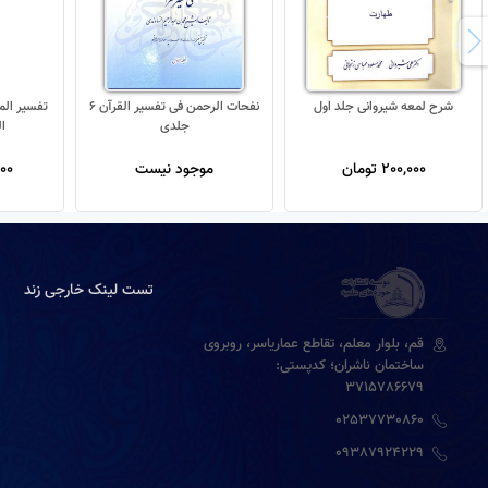
شرح لمعه شیروانی جلد اول
نفحات الرحمن فی تفسیر القرآن 6
جلدی
ا
200,000 تومان
موجود نیست
,000
تست لینک خارجی زند
قم، بلوار معلم، تقاطع عماریاسر، روبروی
ساختمان ناشران؛ کدپستی:
3715786679
02537730860
09387924229