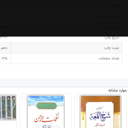
تعداد جلد
1
وزن کتاب / گرم
190
پدید آورنده
حسین
تاریخ چاپ
1399
نوبت چاپ
دهم
تعداد صفحات
135
موارد مشابه