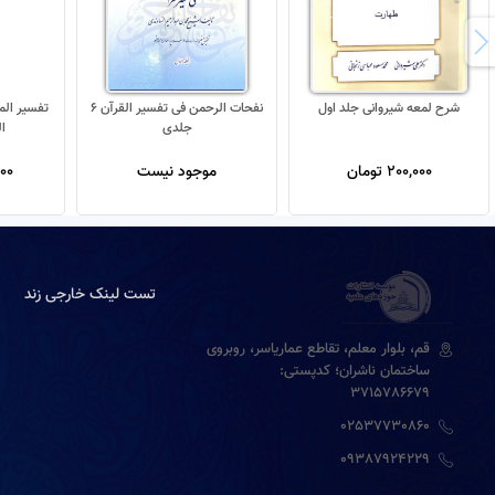
شرح لمعه شیروانی جلد اول
نفحات الرحمن فی تفسیر القرآن 6
جلدی
ا
200,000 تومان
موجود نیست
,000
تست لینک خارجی زند
قم، بلوار معلم، تقاطع عماریاسر، روبروی
ساختمان ناشران؛ کدپستی:
3715786679
02537730860
09387924229