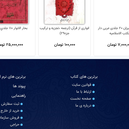
تفسیر المیزان 20 جلدی عربی دار
انواری از قرآن (ترجمه ،تجزیه و ترکیب
بحار الانوار 110 جلدي(جديد)
لکتب الاسلامیه
جزء29)
7,000 تومان
100,000 تومان
25,000,000 تومان
برترین های کتاب
برترین های نرم اف
قوانین سایت
پیوند ها
ارتباط با ما
راهنمایی
صفحه نخست
ثبت سفارش
درباره‏ ی ما
خرید از خارج 
فروش سازمانی
حراجی