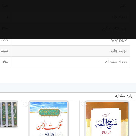
ناشر
صبا
تعداد جلد
1
وزن کتاب / گرم
290
تاریخ چاپ
1388
نوبت چاپ
سوم
تعداد صفحات
1210
موارد مشابه