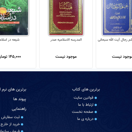
م رجال آیت الله سبحانی
المدرسه الاسلامیه صدر
شیعه در اسلام
وجود نیست
موجود نیست
145,000 تومان
برترین های کتاب
برترین های نرم اف
قوانین سایت
پیوند ها
ارتباط با ما
راهنمایی
صفحه نخست
ثبت سفارش
درباره‏ ی ما
خرید از خارج 
فروش سازمانی