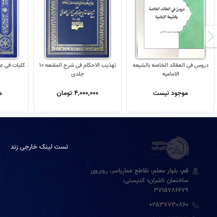
دروس فی العقائد الخاصه بالشیعه
تهذیب الاحکام فی شرح المقنعه 10
کلیات فی عل
الامامیه
جلدی
موجود نیست
4,000,000 تومان
م
تست لینک خارجی زند
قم، بلوار معلم، تقاطع عماریاسر، روبروی
ساختمان ناشران؛ کدپستی:
3715786679
02537730860