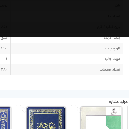
ناشر
بوستا
تعداد جلد
1
وزن کتاب / گرم
850
پدید آورنده
شیخ ا
تاریخ چاپ
1401
نوبت چاپ
6
تعداد صفحات
480
موارد مشابه