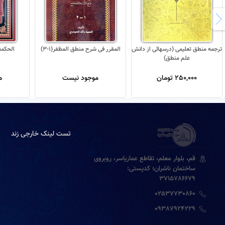
ترجمه منطق تعلیمی (درسهائی از دانش
المقرر فی شرح منطق المظفر(1-3)
الحكمه 
علم منطق)
250,000 تومان
موجود نیست
م
تست لینک خارجی زند
قم، بلوار معلم، تقاطع عماریاسر، روبروی
ساختمان ناشران؛ کدپستی:
3715786679
02537730860
09387924229