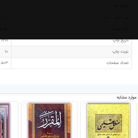
تعداد جلد
1
وزن کتاب / گرم
900
پدید آورنده
علامه
تاریخ چاپ
1401
نوبت چاپ
10
تعداد صفحات
503
موارد مشابه