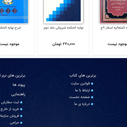
المتعاليه اسفار 9ج
نهایه الحکمه شیروانی جلد دوم
شرح نهایه الحکم
وجود نیست
220,000 تومان
موجود نیست
برترین های کتاب
برترین های نرم اف
قوانین سایت
پیوند ها
ارتباط با ما
راهنمایی
صفحه نخست
ثبت سفارش
درباره‏ ی ما
خرید از خارج 
فروش سازمانی
حراجی