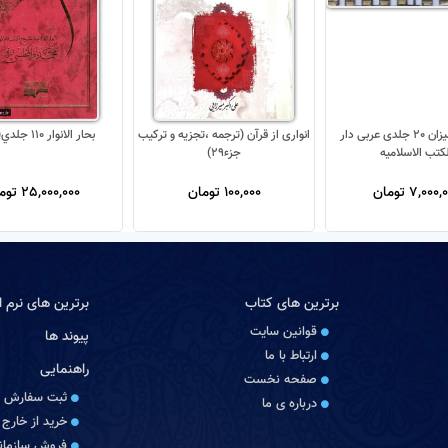
تفسیر المیزان 20 جلدی عربی دار
انواری از قرآن (ترجمه ،تجزیه و ترکیب
بحار الانوار 110 جلدي(جديد)
لکتب الاسلامیه
جزء29)
7,000 تومان
100,000 تومان
25,000,000 تومان
برترین های کتاب
برترین های نرم اف
قوانین سایت
پیوند ها
ارتباط با ما
راهنمایی
صفحه نخست
ثبت سفارش
درباره‏ ی ما
خرید از خارج 
فروش سازمانی