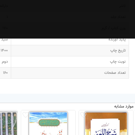
ناشر
دارال
تعداد جلد
1
وزن کتاب / گرم
170
پدید آورنده
سید م
تاریخ چاپ
1400
نوبت چاپ
دوم
تعداد صفحات
160
موارد مشابه