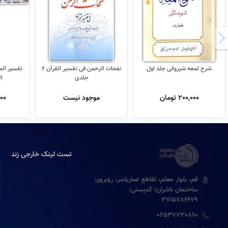
شرح لمعه شیروانی جلد اول
نفحات الرحمن فی تفسیر القرآن 6
جلدی
ا
200,000 تومان
موجود نیست
,000
تست لینک خارجی زند
قم، بلوار معلم، تقاطع عماریاسر، روبروی
ساختمان ناشران؛ کدپستی:
3715786679
02537730860