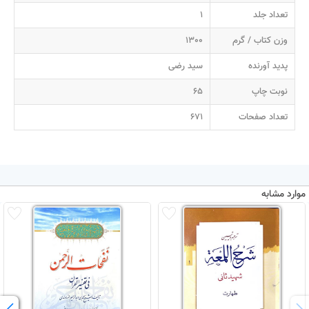
تعداد جلد
1
وزن کتاب / گرم
1300
پدید آورنده
سید رضی
نوبت چاپ
65
تعداد صفحات
671
موارد مشابه