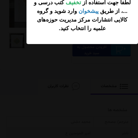
لطفاً جهت استفاده از
تخفیف
کتب درسی و
...، از طریق
پیشخوان
وارد شوید و گروه
کالایی انتشارات مرکز مدیریت حوزه‌های
500,000
علمیه را انتخاب کنید
.
تومان
افزودن محصول به
سبد خرید
مشخصات
نظرات کاربران
مشخصه ها
مترجم/ مصحح
محمد دشتی
ناشر
امیر المومنین ع