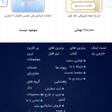
شرح لمعه شیروانی جلد اول
نفحات الرحمن فی تفسیر القرآن 6 جلدی
200,000 تومان
موجود نیست
تست لینک
برترین های
برترین های
پر کاربرد
خارجی زند
کتاب
نرم افزار
ترین
موضوعات
قوانین سایت
ارتباط با ما
پیوند ها
خدمات
صفحه نخست
مشتریان
درباره‏ ی ما
راهنمایی
گروه های
برتر
ثبت سفارش
محصولات
خرید از خارج از
کشور
تماس با ما
فروش سازمانی
خانه
و عمده