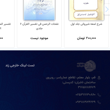
شرح لمعه شیروانی جلد اول
نفحات الرحمن فی تفسیر القرآن 6
جلدی
ا
200,000 تومان
موجود نیست
,000
تست لینک خارجی زند
قم، بلوار معلم، تقاطع عماریاسر، روبروی
ساختمان ناشران؛ کدپستی:
3715786679
02537730860
09387924229