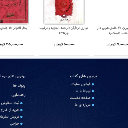
تفسیر المیزان 20 جلدی عربی دار
انواری از قرآن (ترجمه ،تجزیه و ترکیب
بحار الانوار 110 جلدي(جديد)
لکتب الاسلامیه
جزء29)
7,000 تومان
100,000 تومان
25,000,000 تومان
برترین های کتاب
برترین های نرم اف
قوانین سایت
پیوند ها
ارتباط با ما
راهنمایی
صفحه نخست
ثبت سفارش
درباره‏ ی ما
خرید از خارج 
فروش سازمانی
حراجی