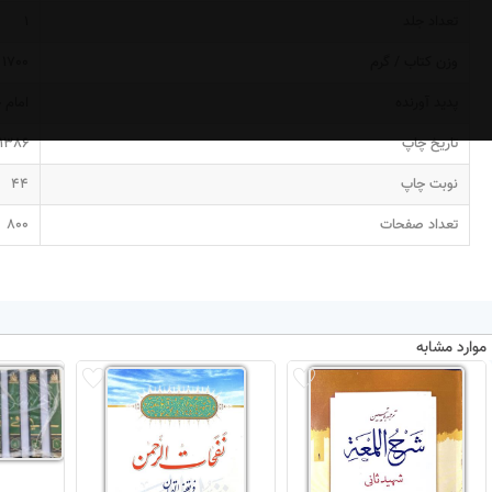
تعداد جلد
1
وزن کتاب / گرم
1700
پدید آورنده
امام 
تاریخ چاپ
1386
نوبت چاپ
44
تعداد صفحات
800
موارد مشابه