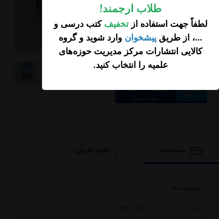
طلاب ارجمند
!
لطفاً جهت استفاده از
تخفیف
کتب درسی و
...، از طریق
پیشخوان
وارد شوید و گروه
تومان
220,000
کالایی انتشارات مرکز مدیریت حوزه‌های
35,200 تخفیف
184,800
علمیه را انتخاب کنید
.
تومان
افزودن محصول به
سبد خرید
مشخصات
نظرات کاربران
مشخصه ها
ناشر
آیین توحید