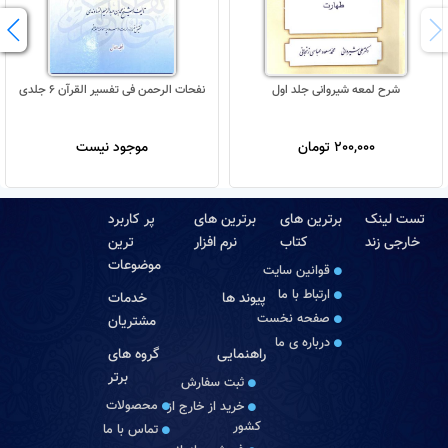
شرح لمعه شیروانی جلد اول
نفحات الرحمن فی تفسیر القرآن 6 جلدی
200,000 تومان
موجود نیست
تست لینک
برترین های
برترین های
پر کاربرد
خارجی زند
کتاب
نرم افزار
ترین
موضوعات
قوانین سایت
ارتباط با ما
پیوند ها
خدمات
صفحه نخست
مشتریان
درباره‏ ی ما
راهنمایی
گروه های
برتر
ثبت سفارش
محصولات
خرید از خارج از
کشور
تماس با ما