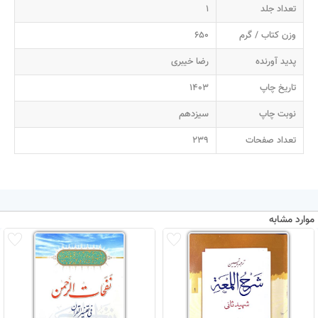
تعداد جلد
1
وزن کتاب / گرم
650
پدید آورنده
رضا خیبری
تاریخ چاپ
1403
نوبت چاپ
سیزدهم
تعداد صفحات
239
موارد مشابه