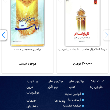
تاریخ اسلام (از جاهلیت تا رحلت پیامبرص)
براهین و نصوص امامت
200,000 تومان
موجود نیست
تست لینک
برترین های
برترین های
پر کاربرد
خارجی زند
کتاب
نرم افزار
ترین
موضوعات
قوانین سایت
ارتباط با ما
پیوند ها
خدمات
صفحه نخست
مشتریان