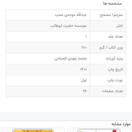
مشخصه ها
مترجم/ مصحح
عبدالله موحدی محب
ناشر
موسسه حضرت ابوطالب
تعداد جلد
1
وزن کتاب / گرم
170
پدید آورنده
محمد مهدی الصباحی
تاریخ چاپ
1401
نوبت چاپ
اول
تعداد صفحات
96
موارد مشابه