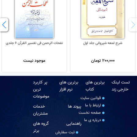
شرح لمعه شیروانی جلد اول
نفحات الرحمن فی تفسیر القرآن 6 جلدی
200,000 تومان
موجود نیست
تست لینک
برترین های
برترین های
پر کاربرد
خارجی زند
کتاب
نرم افزار
ترین
موضوعات
قوانین سایت
ارتباط با ما
پیوند ها
خدمات
صفحه نخست
مشتریان
درباره‏ ی ما
راهنمایی
گروه های
برتر
ثبت سفارش