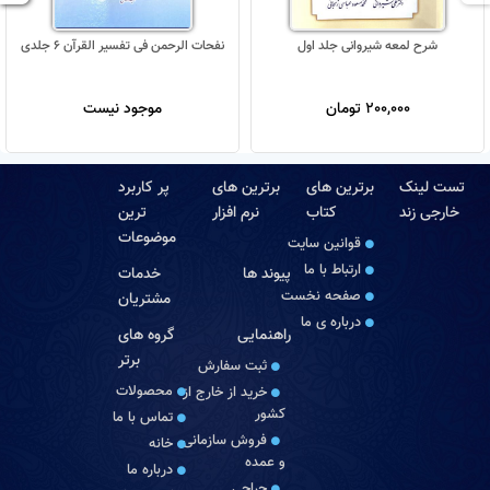
شرح لمعه شیروانی جلد اول
نفحات الرحمن فی تفسیر القرآن 6 جلدی
200,000 تومان
موجود نیست
تست لینک
برترین های
برترین های
پر کاربرد
خارجی زند
کتاب
نرم افزار
ترین
موضوعات
قوانین سایت
ارتباط با ما
پیوند ها
خدمات
صفحه نخست
مشتریان
درباره‏ ی ما
راهنمایی
گروه های
برتر
ثبت سفارش
محصولات
خرید از خارج از
کشور
تماس با ما
فروش سازمانی
خانه
و عمده
درباره ما
حراجی