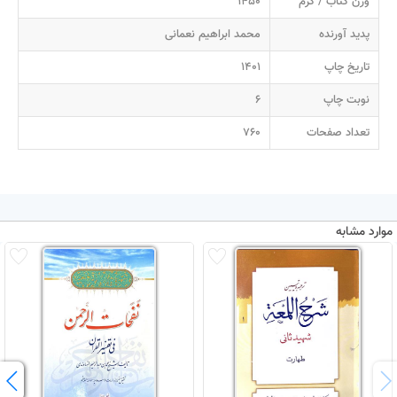
وزن کتاب / گرم
1450
پدید آورنده
محمد ابراهیم نعمانی
تاریخ چاپ
1401
نوبت چاپ
6
تعداد صفحات
760
موارد مشابه