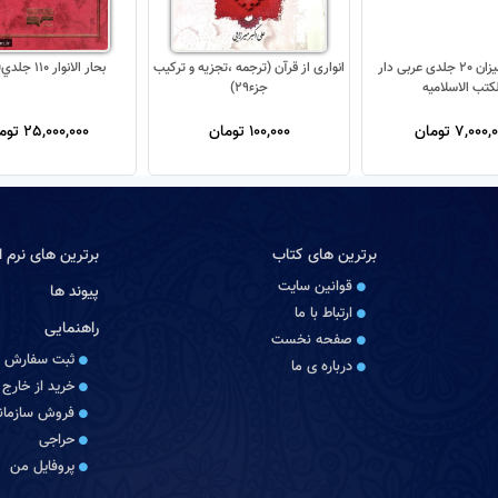
تفسیر المیزان 20 جلدی عربی دار
انواری از قرآن (ترجمه ،تجزیه و ترکیب
بحار الانوار 110 جلدي(جديد)
لکتب الاسلامیه
جزء29)
7,000 تومان
100,000 تومان
25,000,000 تومان
برترین های کتاب
برترین های نرم اف
قوانین سایت
پیوند ها
ارتباط با ما
راهنمایی
صفحه نخست
ثبت سفارش
درباره‏ ی ما
خرید از خارج 
فروش سازمانی
حراجی
پروفایل من