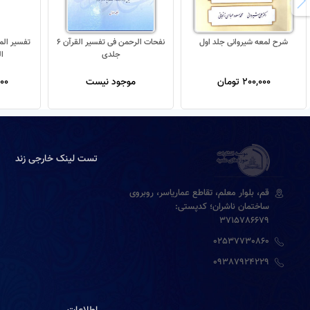
شرح لمعه شیروانی جلد اول
نفحات الرحمن فی تفسیر القرآن 6
جلدی
ا
200,000 تومان
موجود نیست
,000
تست لینک خارجی زند
قم، بلوار معلم، تقاطع عماریاسر، روبروی
ساختمان ناشران؛ کدپستی:
3715786679
02537730860
09387924229