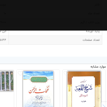
ناشر
موسسه
تعداد جلد
10
وزن کتاب / گرم
9000
پدید آورنده
ابن ش
تعداد صفحات
5144
موارد مشابه