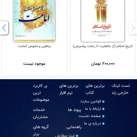
تاریخ اسلام (از جاهلیت تا رحلت پیامبرص)
براهین و نصوص امامت
200,000 تومان
موجود نیست
تست لینک
برترین های
برترین های
پر کاربرد
خارجی زند
کتاب
نرم افزار
ترین
موضوعات
قوانین سایت
ارتباط با ما
پیوند ها
خدمات
صفحه نخست
مشتریان
درباره‏ ی ما
راهنمایی
گروه های
برتر
ثبت سفارش