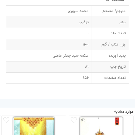
مترجم/ مصحح
محمد سپهری
ناشر
تهذیب
تعداد جلد
1
وزن کتاب / گرم
1100
پدید آورنده
علامه سید جعفر عاملی
تاریخ چاپ
81
تعداد صفحات
656
موارد مشابه