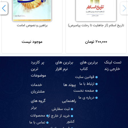
تاریخ اسلام (از جاهلیت تا رحلت پیامبرص)
براهین و نصوص امامت
200,000 تومان
موجود نیست
تست لینک
برترین های
برترین های
پر کاربرد
خارجی زند
کتاب
نرم افزار
ترین
موضوعات
قوانین سایت
ارتباط با ما
پیوند ها
خدمات
صفحه نخست
مشتریان
درباره‏ ی ما
راهنمایی
گروه های
برتر
ثبت سفارش
محصولات
خرید از خارج از
کشور
تماس با ما