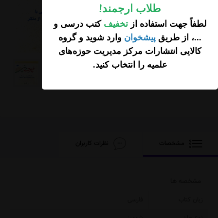
50,000
طلاب ارجمند
!
تومان
لطفاً جهت استفاده از
تخفیف
کتب درسی و
افزودن محصول به
...، از طریق
پیشخوان
وارد شوید و گروه
سبد خرید
کالایی انتشارات مرکز مدیریت حوزه‌های
علمیه را انتخاب کنید
.
مشخصات
نظرات کاربران
مشخصه ها
زبان کتاب
فارسی
نوع جلد
شومیز