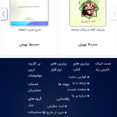
شرایط، آفات و برکات مباحثه
شرح تجرید العقائد
30,000 تومان
150,000 تومان
تست لینک
برترین های
برترین های
پر کاربرد
خارجی زند
کتاب
نرم افزار
ترین
موضوعات
قوانین سایت
ارتباط با ما
پیوند ها
خدمات
صفحه نخست
مشتریان
درباره‏ ی ما
راهنمایی
گروه های
برتر
ثبت سفارش
محصولات
خرید از خارج از