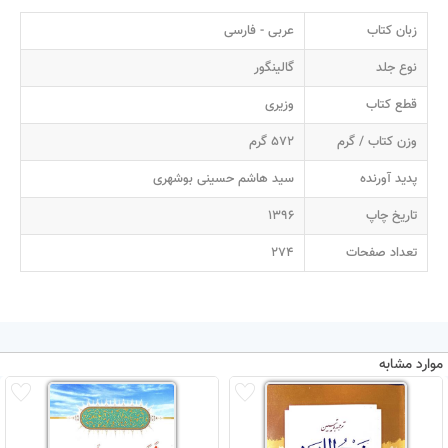
زبان کتاب
عربی - فارسی
نوع جلد
گالینگور
قطع کتاب
وزیری
وزن کتاب / گرم
572 گرم
پدید آورنده
سید هاشم حسینی بوشهری
تاریخ چاپ
1396
تعداد صفحات
274
موارد مشابه