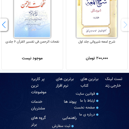
شرح لمعه شیروانی جلد اول
نفحات الرحمن فی تفسیر القرآن 6 جلدی
200,000 تومان
موجود نیست
تست لینک
برترین های
برترین های
پر کاربرد
خارجی زند
کتاب
نرم افزار
ترین
موضوعات
قوانین سایت
ارتباط با ما
پیوند ها
خدمات
صفحه نخست
مشتریان
درباره‏ ی ما
راهنمایی
گروه های
برتر
ثبت سفارش