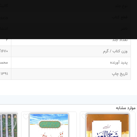
نوع جلد
گالینگ
قطع کتاب
وزیری
ناشر
انتشا
تعداد جلد
2
وزن کتاب / گرم
1670گرم
پدید آورنده
محمد 
تاریخ چاپ
1391
موارد مشابه