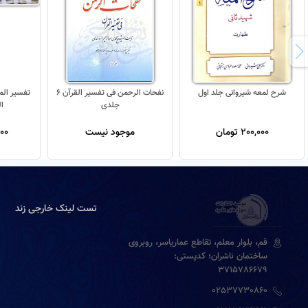
شرح لمعه شیروانی جلد اول
نفحات الرحمن فی تفسیر القرآن 6
جلدی
ا
200,000 تومان
موجود نیست
,000
تست لینک خارجی زند
قم، بلوار معلم، تقاطع عماریاسر، روبروی
ساختمان ناشران؛ کدپستی:
3715786679
02537730860