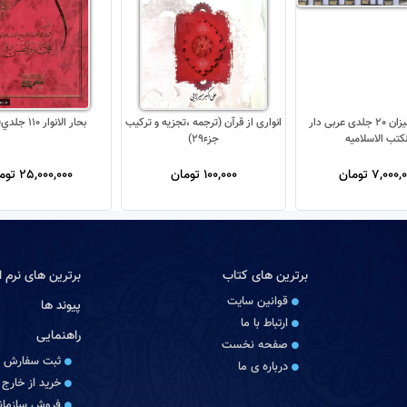
تفسیر المیزان 20 جلدی عربی دار
انواری از قرآن (ترجمه ،تجزیه و ترکیب
بحار الانوار 110 جلدي(جديد)
لکتب الاسلامیه
جزء29)
7,000 تومان
100,000 تومان
25,000,000 تومان
برترین های کتاب
برترین های نرم اف
قوانین سایت
پیوند ها
ارتباط با ما
راهنمایی
صفحه نخست
ثبت سفارش
درباره‏ ی ما
خرید از خارج 
فروش سازمانی