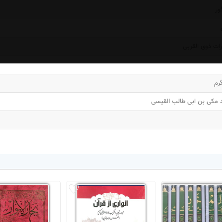
ور
رات ذوی القربی
مکی بن ابی طالب القیسی