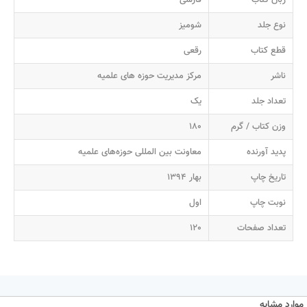
نوع جلد
شومیز
قطع کتاب
رقعی
ناشر
مرکز مدیریت حوزه های علمیه
تعداد جلد
یک
وزن کتاب / گرم
180
پدید آورنده
معاونت بین المللی حوزه‌های علمیه
تاریخ چاپ
بهار 1394
نوبت چاپ
اول
تعداد صفحات
120
موارد مشابه