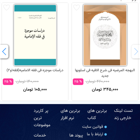
البهجه المرضیه فی شرح الافیه فی اسلوبها
دراسات موجزه فی فقه الامامیه(فقه1و2)
جدید
460,000 تومان
140,000 تومان
% 25
% 25
345,000 تومان
105,000 تومان
تست لینک
برترین های
برترین های
پر کاربرد
خارجی زند
کتاب
نرم افزار
ترین
موضوعات
قوانین سایت
ارتباط با ما
پیوند ها
خدمات