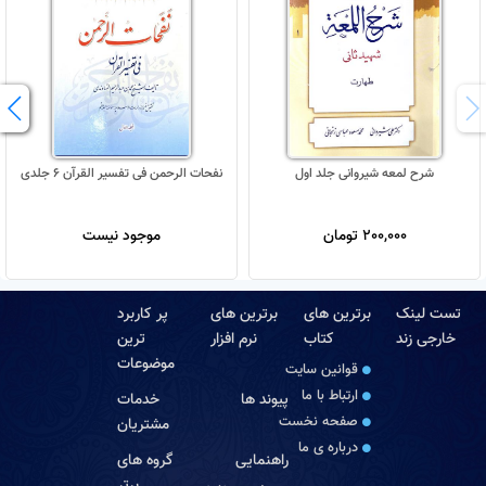
شرح لمعه شیروانی جلد اول
نفحات الرحمن فی تفسیر القرآن 6 جلدی
200,000 تومان
موجود نیست
تست لینک
برترین های
برترین های
پر کاربرد
خارجی زند
کتاب
نرم افزار
ترین
موضوعات
قوانین سایت
ارتباط با ما
پیوند ها
خدمات
صفحه نخست
مشتریان
درباره‏ ی ما
راهنمایی
گروه های
برتر