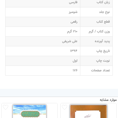
زبان کتاب
فارسی
نوع جلد
شومیز
قطع کتاب
رقعی
وزن کتاب / گرم
210 گرم
پدید آورنده
علی شریفی
تاریخ چاپ
1394
نوبت چاپ
اول
تعداد صفحات
176
موارد مشابه