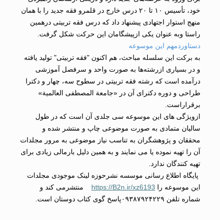
خود، تأسیس ۱۰ تا ۲۰ درس خارج در قلمرو فقه جدید را با همان
منهج استوار اجتهادی پیشنهاد داد که درس فقه تربیتی درهمین
راستا وبه عنوان یکی ازپیشگامان این حرکت شکل گرفت.
دستاوردمهم این موسوعه
به برکت این سلسله مباحث، هم اکنون "فقه تربیتی" تولید یافته
و در بسیاری ازرشته‌ها به صورت واحد و سرفصل آموزشی
درآمده است که رشته فقه تربیتی در سطوح سه، چهار و دکترا
طراحی و دوره دکترای آن در «جامعة المصطفى العالمیة»
برقراراست.
ازویژگی های این موسوعه سی جلدی آن است که در طول
سالیان متمادی به صورت موضوعی چاپ و منتشر شده و
محققان و پژوهشگران به تناسب نیاز موضوعی به مرور مجلدات
آن را تهیه نموده یا می نمایند و به همین دلیل بارمالی زیادی برای
تهیه کنندگان ندارد.
پایگاه اطلاع رسانی موسسه نشرحوزه لینک موجودی مجلدات
این موسوعه را
https://B2n.ir/xz6193
منتشرمی کند و
شماره تلفن ۰۹۳۸۷۹۲۴۲۲۹پاسخ گوی کتاب دوستان است.