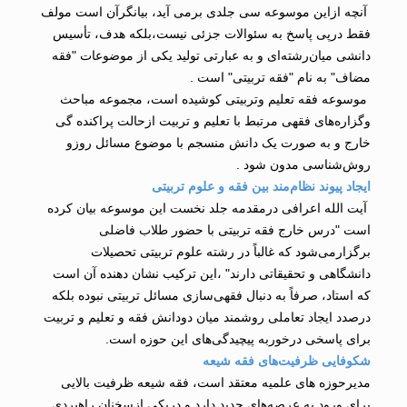
آنچه ازاین موسوعه سی جلدی برمی آید، بیانگرآن است مولف
فقط درپی پاسخ به سئوالات جزئی نیست،بلکه هدف، تأسیس
دانشی میان‌رشته‌ای و به عبارتی تولید یکی از موضوعات "فقه
مضاف" به نام "فقه تربیتی" است .
موسوعه فقه تعلیم وتربیتی کوشیده است، مجموعه مباحث
وگزاره‌های فقهی مرتبط با تعلیم و تربیت ازحالت پراکنده گی
خارج و به صورت یک دانش منسجم با موضوع مسائل روزو
روش‌شناسی مدون شود .
ایجاد پیوند نظام‌مند بین فقه و علوم تربیتی
آیت الله اعرافی درمقدمه جلد نخست این موسوعه بیان کرده
است "درس خارج فقه تربیتی با حضور طلاب فاضلی
برگزارمی‌شود که غالباً در رشته علوم تربیتی تحصیلات
دانشگاهی و تحقیقاتی دارند" ،این ترکیب نشان دهنده آن است
که استاد، صرفاً به دنبال فقهی‌سازی مسائل تربیتی نبوده بلکه
درصدد ایجاد تعاملی روشمند میان دودانش فقه و تعلیم و تربیت
برای پاسخی درخوربه پیچیدگی‌های این حوزه است.
شکوفایی ظرفیت‌های فقه شیعه
مدیرحوزه های علمیه معتقد است، فقه شیعه ظرفیت بالایی
برای ورود به عرصه‌های جدید دارد و دریکی ازسخنان راهبردی