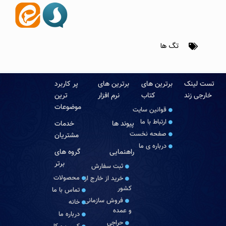
تگ ها
تست لینک
برترین های
برترین های
پر کاربرد
خارجی زند
کتاب
نرم افزار
ترین
موضوعات
قوانین سایت
ارتباط با ما
پیوند ها
خدمات
صفحه نخست
مشتریان
درباره‏ ی ما
راهنمایی
گروه های
برتر
ثبت سفارش
محصولات
خرید از خارج از
کشور
تماس با ما
فروش سازمانی
خانه
و عمده
درباره ما
حراجی