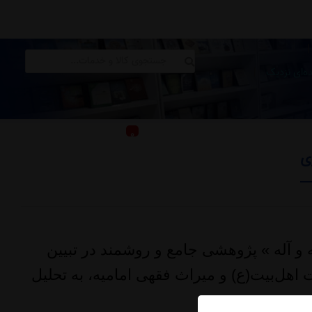
|
|
ده‌ای نزدیک
0
ورود به حساب کاربری
وی
و آله » پژوهشی جامع و روشمند در تبیین
 اهل‌بیت(ع) و میراث فقهی امامیه، به تحلیل