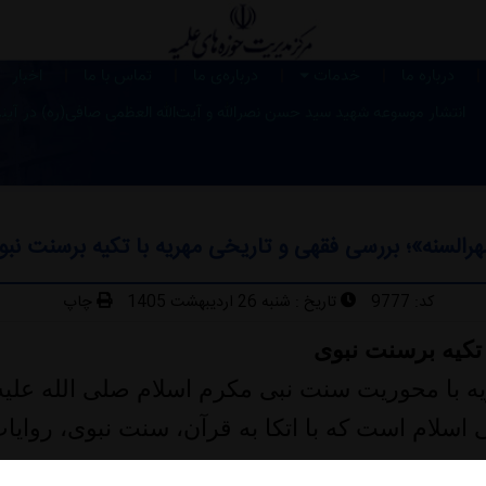
|
|
|
|
|
درباره ما
خدمات
درباره‌ی ما
تماس با ما
اخبار
انتشار موسوعه شهید سید حسن نصرالله و آیت‌الله العظمی صافی‌(ره) در آین
رالسنه»؛ بررسی فقهی و تاریخی مهریه با تکیه برسنت نب
کد:
9777
تاریخ :
شنبه 26 اردیبهشت 1405
چاپ
تکیه برسنت نبوی
 با محوریت سنت نبی مکرم اسلام صلی الله علیه 
اسلام است که با اتکا به قرآن، سنت نبوی، روایات