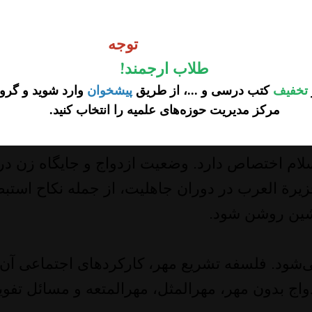
اثر درپنج فصل اصلی تنظیم شده و تلاش دارد ضمن 
وجه
عیین مهریه ارائه دهد.
توجه
طلاب ارجمند
!
» از منظر لغوی و اصطلاحی پرداخته و اقسام آن،
تخفیف
کتب درسی و ...، از طریق
پیشخوان
وارد شوید و گروه
مرکز مدیریت حوزه‌های علمیه را انتخاب کنید
.
ه هر نظریه و اشکالات روایی به‌دقت تحلیل شده و
ام اختصاص دارد. وضعیت ازدواج و جایگاه زن در ت
جزیرة‌ العرب در دوران جاهلیت، از جمله نکاح استبض
پیشین روشن شود.
شود. فلسفه تشریع مهر، کارکردهای اجتماعی آن 
ج بدون مهر، مهرالمثل، مهرالمتعه و مسائل تفوی