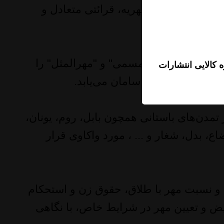
واکاوی تاریخی مهریه، قرائتی متعادل و
 از جمله "مهرالمسمی" و "مهرالمثل" را
 کالایی انتشارات
 مبانی فقهی بحث سامان می‌یابد.
مدن‌های باستانی همچون بابل، روم، یونان،
اع، بدل، شغار و ... ، مورد واکاوی قرار
و نسبت مهر با طلاق، حقوق زن و استحکام
ض و تعیین مهر در شرایط خاص، با نگاهی