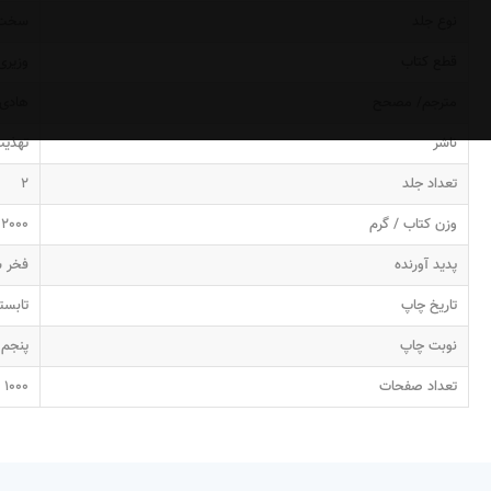
نوع جلد
سخت
قطع کتاب
وزیری
مترجم/ مصحح
هادی 
ناشر
تهذی
تعداد جلد
2
وزن کتاب / گرم
2000
پدید آورنده
فخر 
تاریخ چاپ
تابستان 
نوبت چاپ
پنجم
تعداد صفحات
1000