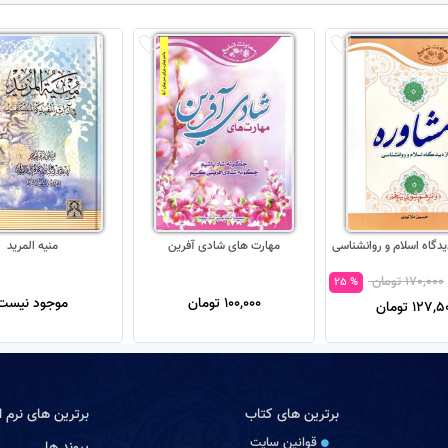
یدگاه اسلام و روانشناسی
مهارت های شادی آفرین
منیه المرید
170,000 تومان
% 25
100,000 تومان
موجود نیست
127, تومان
برترین های کتاب
برترین های نرم اف
قوانین سایت
پیوند ها