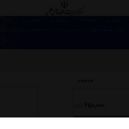
|
|
|
|
|
درباره ما
خدمات
درباره‌ی ما
تماس با ما
اخبار
انتشار موسوعه شهید سید حسن نصرالله و آیت‌الله العظمی صافی‌(ره) در آین
650,000
تومان