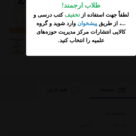
42,500 تخفیف
طلاب ارجمند
!
127,500
تومان
لطفاً جهت استفاده از
تخفیف
کتب درسی و
افزودن محصول به
...، از طریق
پیشخوان
وارد شوید و گروه
سبد خرید
کالایی انتشارات مرکز مدیریت حوزه‌های
علمیه را انتخاب کنید
.
مشخصات
نظرات کاربران
مشخصه ها
زبان کتاب
فارسی