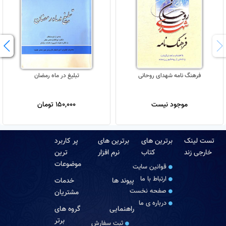
فرهنگ نامه شهدای روحانی
تبلیغ در ماه رمضان
موجود نیست
150,000 تومان
تست لینک
برترین های
برترین های
پر کاربرد
خارجی زند
کتاب
نرم افزار
ترین
موضوعات
قوانین سایت
ارتباط با ما
پیوند ها
خدمات
صفحه نخست
مشتریان
درباره‏ ی ما
راهنمایی
گروه های
برتر
ثبت سفارش