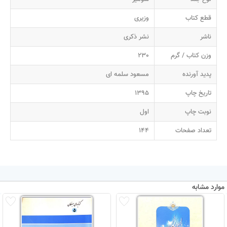
قطع کتاب
وزیری
ناشر
نشر ذکری
وزن کتاب / گرم
230
پدید آورنده
مسعود سلمه ای
تاریخ چاپ
1395
نوبت چاپ
اول
تعداد صفحات
144
موارد مشابه