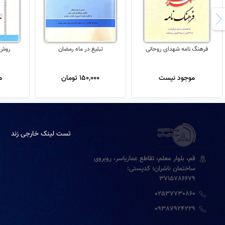
فرهنگ نامه شهدای روحانی
تبلیغ در ماه رمضان
روش 
موجود نیست
150,000 تومان
م
تست لینک خارجی زند
قم، بلوار معلم، تقاطع عماریاسر، روبروی
ساختمان ناشران؛ کدپستی:
3715786679
02537730860
09387924229