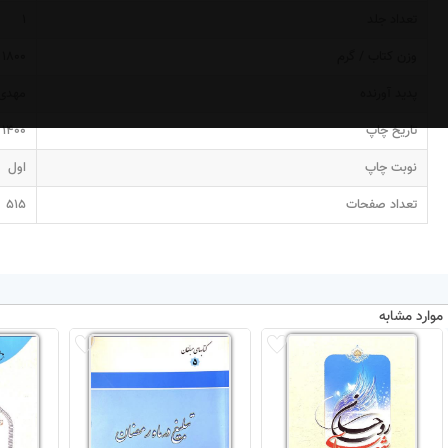
تعداد جلد
1
وزن کتاب / گرم
1800
پدید آورنده
مهدی 
تاریخ چاپ
1400
نوبت چاپ
اول
تعداد صفحات
515
موارد مشابه