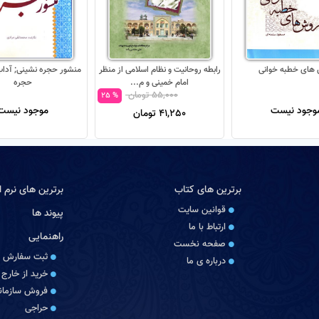
های خطبه خوانی
رابطه روحانیت و نظام اسلامی از منظر
منشور حجره نشینی; آداب
امام خمینی و م...
حجره
55,000 تومان
% 25
وجود نیست
موجود نیست
41,250 تومان
برترین های کتاب
برترین های نرم اف
قوانین سایت
پیوند ها
ارتباط با ما
راهنمایی
صفحه نخست
ثبت سفارش
درباره‏ ی ما
خرید از خارج 
فروش سازمانی
حراجی