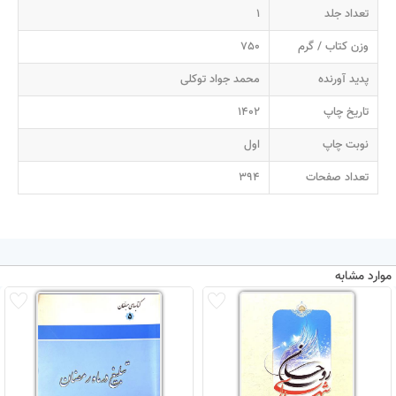
تعداد جلد
1
وزن کتاب / گرم
750
پدید آورنده
محمد جواد توکلی
تاریخ چاپ
1402
نوبت چاپ
اول
تعداد صفحات
394
موارد مشابه