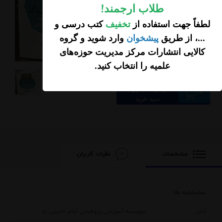
طلاب ارجمند
!
لطفاً جهت استفاده از
تخفیف
کتب درسی و
...، از طریق
پیشخوان
وارد شوید و گروه
تومان
295,000
کالایی انتشارات مرکز مدیریت حوزه‌های
59,000 تخفیف
236,000
علمیه را انتخاب کنید
.
تومان
افزودن محصول به
سبد خرید
مشخصات
نظرات کاربران
مشخصه ها
ناشر
موسسه آموزشی پژوهشی امام خمینی ره