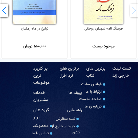
فرهنگ نامه شهدای روحانی
تبلیغ در ماه رمضان
موجود نیست
150,000 تومان
تست لینک
برترین های
برترین های
پر کاربرد
خارجی زند
کتاب
نرم افزار
ترین
موضوعات
قوانین سایت
ارتباط با ما
پیوند ها
خدمات
صفحه نخست
مشتریان
درباره‏ ی ما
راهنمایی
گروه های
برتر
ثبت سفارش
محصولات
خرید از خارج از
کشور
تماس با ما